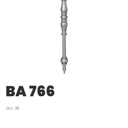
BA 766
SKU:
35