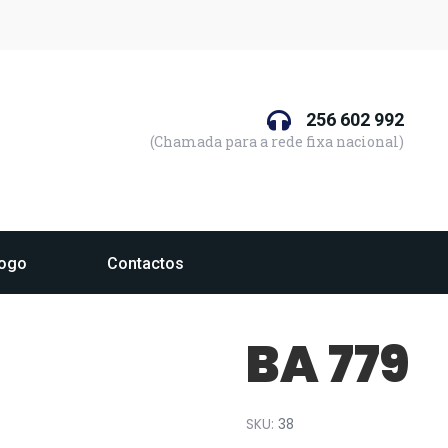
256 602 992
(Chamada para a rede fixa nacional)
logo
Contactos
BA 779
SKU:
38