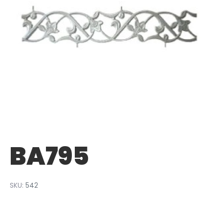
BA795
SKU:
542