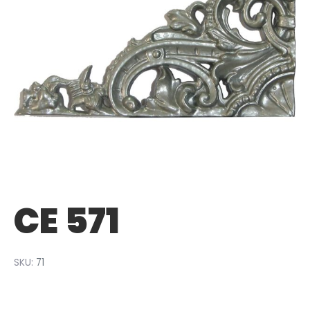
CE 571
SKU:
71