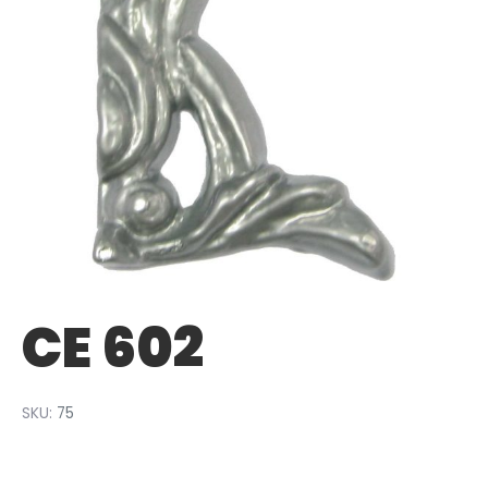
CE 602
SKU:
75