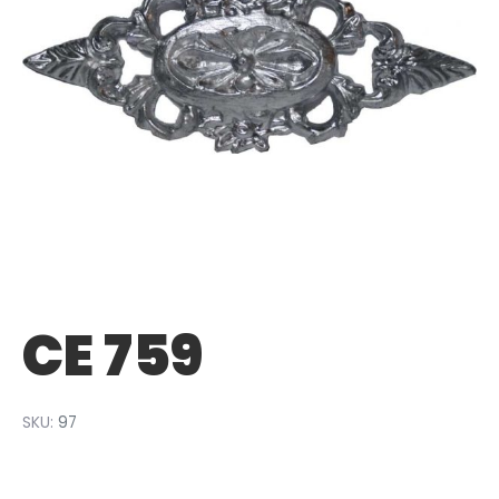
CE 759
SKU:
97