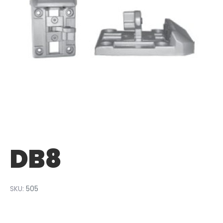
DB8
SKU:
505