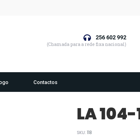
256 602 992
(Chamada para a rede fixa nacional)
logo
Contactos
LA 104-
SKU:
118