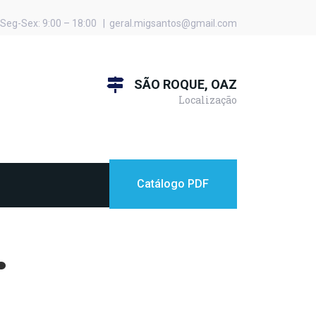
Seg-Sex: 9:00 – 18:00 | geral.migsantos@gmail.com
SÃO ROQUE, OAZ
Localização
Catálogo PDF
.