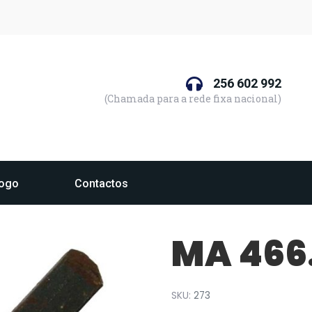
256 602 992
(Chamada para a rede fixa nacional)
logo
Contactos
MA 466
SKU:
273