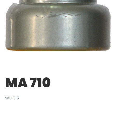
MA 710
SKU:
316