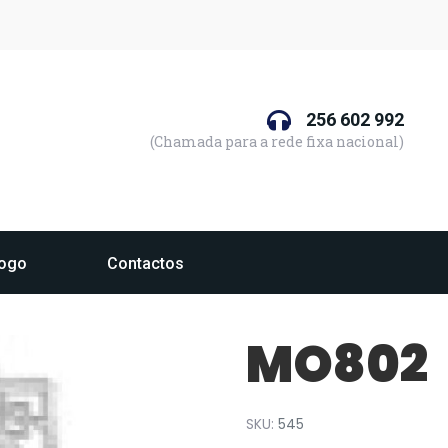
256 602 992
(Chamada para a rede fixa nacional)
logo
Contactos
MO802
SKU:
545