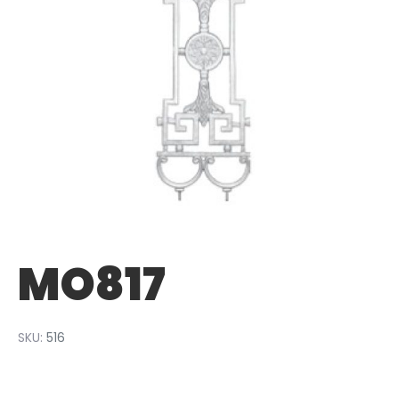
MO817
SKU:
516