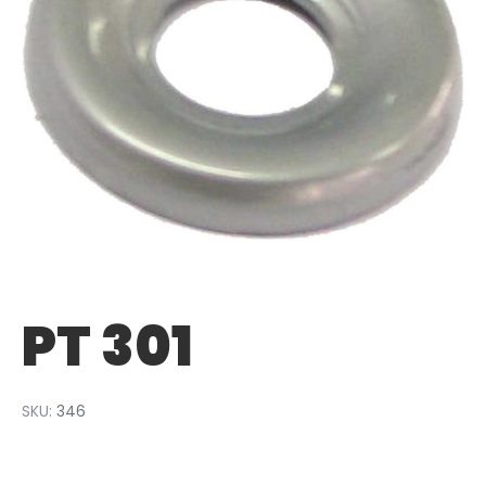
PT 301
SKU:
346