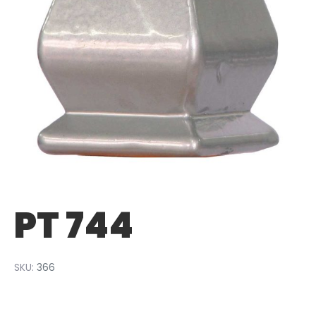
PT 744
SKU:
366