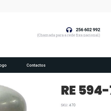
256 602 992
(Chamada para a rede fixa nacional)
logo
Contactos
RE 594-
SKU:
470