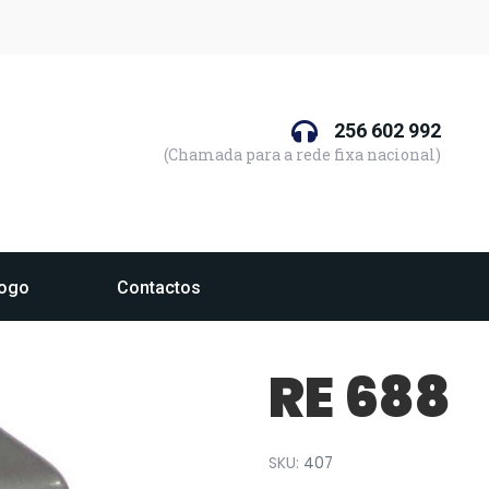
256 602 992
(Chamada para a rede fixa nacional)
logo
Contactos
RE 688
SKU:
407